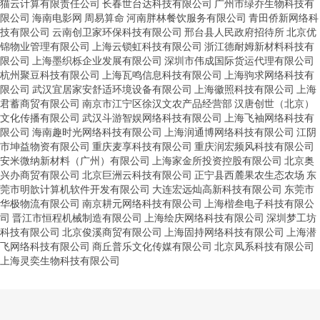
猫云计算有限责任公司
长春世台达科技有限公司
广州市绿乔生物科技有
限公司
海南电影网
周易算命
河南胖林餐饮服务有限公司
青田侨新网络科
技有限公司
云南创卫家环保科技有限公司
邢台县人民政府招待所
北京优
锦物业管理有限公司
上海云锁虹科技有限公司
浙江德耐姆新材料科技有
限公司
上海墨织栎企业发展有限公司
深圳市伟成国际货运代理有限公司
杭州聚豆科技有限公司
上海瓦鸣信息科技有限公司
上海驹求网络科技有
限公司
武汉宜居家安舒适环境设备有限公司
上海徽照科技有限公司
上海
君蓄商贸有限公司
南京市江宁区徐汉文农产品经营部
汉唐创世（北京）
文化传播有限公司
武汉斗游智娱网络科技有限公司
上海飞袖网络科技有
限公司
海南趣时光网络科技有限公司
上海润通博网络科技有限公司
江阴
市坤益物资有限公司
重庆麦享科技有限公司
重庆润宏频风科技有限公司
安米微纳新材料（广州）有限公司
上海家金所投资控股有限公司
北京奥
兴办商贸有限公司
北京巨洲云科技有限公司
正宁县西麓果农生态农场
东
莞市明歆计算机软件开发有限公司
大连宏远灿高新科技有限公司
东莞市
华极物流有限公司
南京耕元网络科技有限公司
上海楷叁电子科技有限公
司
晋江市恒程机械制造有限公司
上海绘庆网络科技有限公司
深圳梦工坊
科技有限公司
北京俊溪商贸有限公司
上海固持网络科技有限公司
上海潜
飞网络科技有限公司
商丘普乐文化传媒有限公司
北京凤系科技有限公司
上海灵奕生物科技有限公司