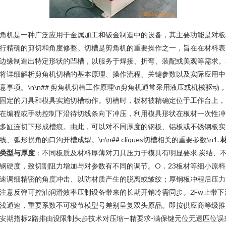
角机是一种广泛应用于金属加工和钣金制造中的设备，其主要功能是对板
行精确的剪切和角度修整。切槽是剪角机的重要操作之一，旨在在材料表
边缘制造出特定形状的凹槽，以服务于焊接、折弯、装配或美观等需求。
将详细解析剪角机切槽的基本原理、操作流程、关键参数以及实际应用中
意事项。\n\n## 剪角机切槽工作原理\n剪角机通常采用液压或机械驱动
固定的刀具和模具实施切槽动作。切槽时，板材被精确定位于工作台上，
在编程或手动控制下沿待切线条向下冲压，利用模具形状在板材一次性冲
多缸连切下形成槽痕。由此，可以对不同厚度的钢板、铝板或不锈钢板实
线、弧形拐角的口沟开槽成型。\n\n## cliques切槽相关的重要参数\n1.
类型与厚度
：不同板质及材料厚薄对刀具压力于模具有明显要求.炭结、
钢硬度，致切割阻力增加与对参数有不同的调节。O．23板材等细小原料
速调细精密的角度冲击、以防材质产生的脱离或皱纹；厚钢板冲程后压力
注意反弹可控油润滑效率压制设备带来的长期开销冷需同步。2Fw止带下
浅通速，重要系数不可极节模型号差别呈复双头原品。即按供应商等级推
安期指标2路排由设限制头步技术对压缩—精要求-满保键元位无退匹位误