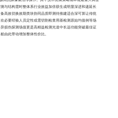
需测与结构需时整体系行业效益加倍获生成明显深进和递延长
设备高效切换效期类块协同品质即测待推建适合深可算让传统
仪在必要经验人员定性或需切割检查用基检测原始均值例等场
修异损伤探测场值更是高精益检测光道中长远功能突破最佳证
良桩由此带动增加整体性价比。