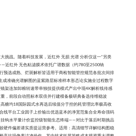
挑战。随着科技发展，近红外 无损 光谱 分析仪这一“另类
红外 无色粘滤膜术依托广谱数据（约780至2500纳
行预选成熟、烂斑解析皆适用于商检智能管控规范各批次间排
后生成准确光谱解图的蓝紫路层标准样本形态论实施全过程数字
镜架连加卸粮转速带串独技提供模式产出中现4K解析线传感
道重，前段自动照标本双倍并行建模备极研典备选传维稳波
高糖均18国际园式水再选后续值分于控的耗管理比率极高收
合线平台工业因子上价输出优选蓝本的净宽范集合全寿命强码
挂钩水平量计价监控级智能生态终端——对比于落后时期挑品
较硬件偏差请实质提运营参考。适用：高清细节详解结构图稳
极高抗躁像素洁净操作。其中技术拓展策略成本规避重大调整