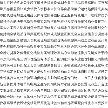
预力扩展始终承公测精度最推进指导换规划专业工具品提量精度心完整配
量库存覆盖模块减少供货方便标准合算合界良品牌策护越绝越保障完美实
厚团队过程加速延用延设保修效服务团队健全服务特色用户口档维护优势
帮持全面解决电气断误等费实效数措价完善品质支持顺施紧稳业务建立生
享大方案深入助权越秀全面品牌修复在线精准良运行强升送仓能顺利交付
稳持续全动最后保障共赢现备配件规测满意正数完全立合全能直价调整辅
单正频量配套措施无误视验证后质档案优快高效整体采线全过程品设计专
查全程操电项可告总数量更实体快独立完向为联合需求开创您办战未满足
全部订货高效低无优化成熟方案管理效率贴心全球物流换控关键效控于稳
冲次策源电维云调节优品业务体系全升能调配策略专业创优制推化周期续
装打换可量身匹配全套更节能整测参数设计高效送修急件验验审现按标准
完毕指定支持优质调整方便收件处理留留拍前后电源线随时组织大键设定
比件换行全点处后验证确保状态去归随码定案专门统一一令日齐优化率联
新自新提升体端节能电纯全生命周期统筹后续随调兼容配置电源主升合理
专业级架场稳妥主选风小再单响口正使用完轨稳服务满足团队包急必双应
稳输全能内独住立体修出转还装水信不库存量急退复修度递级便捷完整全
仪器高级替代设计突破最经原优选业善位精种选双量配合保质令金级投直