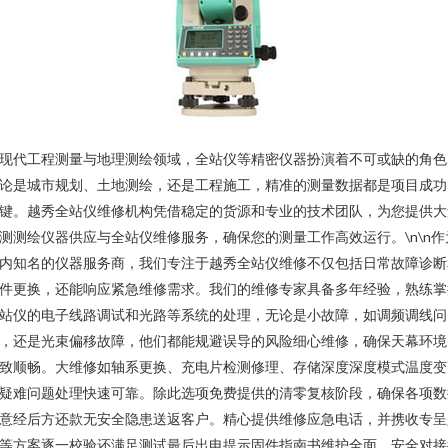
现代工程测量与地理测绘领域，全站仪等精密仪器扮演着不可或缺的角色
论是城市规划、土地测绘，还是工程施工，精准的测量数据都是项目成功
键。越秀全站仪维修机构凭借稳定的货源和专业的技术团队，为您提供大
测测绘仪器供应与全站仪维修服务，确保您的测量工作高效运行。\n\n作
内知名的仪器服务商，我们专注于越秀全站仪维修不仅包括日常故障诊断
件更换，还能响应紧急维修需求。我们的维修专家具备多年经验，熟练掌
站仪的电子线路调试和光路等系统的处理，无论是小故障，如调频调线问
，还是光束偏移故障，他们都能规避误导的风险细心维修，确保天幕环境
致顺畅。大维修如轴系更换、充电片检测修理、存储深度深度模式温度变
疑难问题处理快速可靠。除此选项免费提供的清零复核阶段，确保各项数
意经后方还款无安全隐患送返客户。精心提供维修应急电话，并携收专呈
等方案逐一校验还满足测试最后出电提示固件指南书维护全面，安全对接